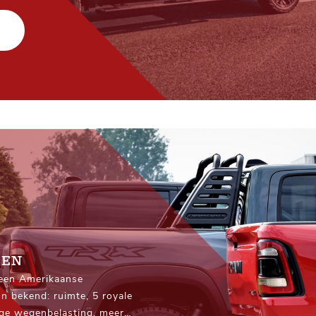
SEN
 een Amerikaanse
jn bekend: ruimte, 5 royale
lage wegenbelasting, meer