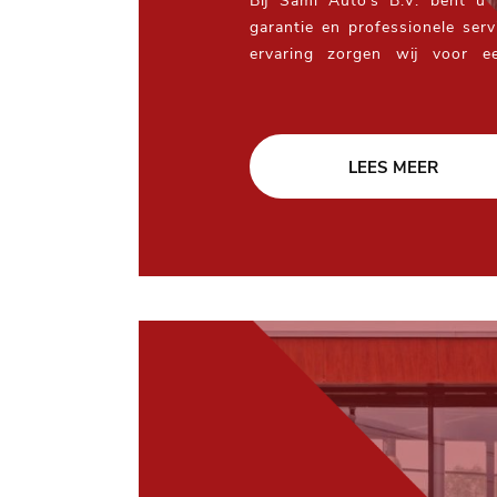
Bij Sami Auto’s B.V. bent u
garantie en professionele serv
ervaring zorgen wij voor e
afhandeling, zodat u zorge
voertuig.
LEES MEER