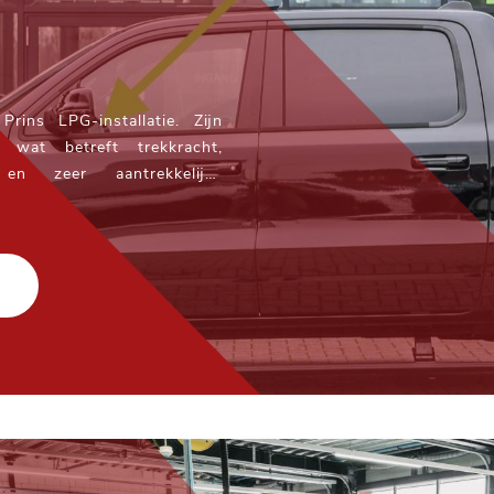
ns LPG-installatie. Zijn
r wat betreft trekkracht,
t en zeer aantrekkelijke
ick-up interessant voor een