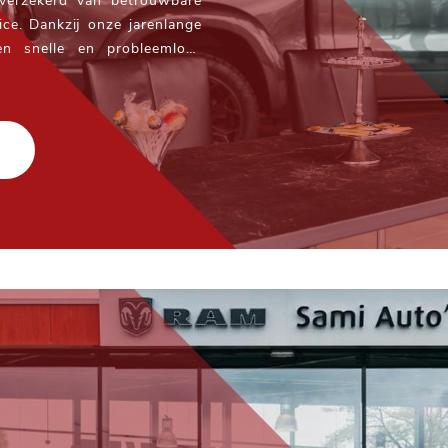
 verzekerd van betrouwbare
ice. Dankzij onze jarenlange
en snelle en probleemloze
loos kunt genieten van uw