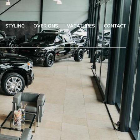
STYLING
OVER ONS
VACATURES
CONTACT