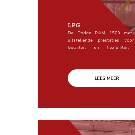
LPG
De Dodge RAM 1500 met Pri
uitstekende prestaties voo
kwaliteit en flexibilitei
brandstofkosten maken deze p
breed spectrum van klanten.
LEES MEER