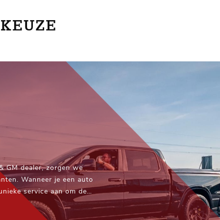
 KEUZE
 & GM dealer, zorgen we
anten. Wanneer je een auto
 unieke service aan om de
e locatie te brengen – waar
(uitgezonderd eilanden)!